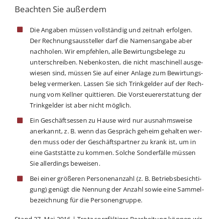
Beachten Sie außerdem
Die Anga­ben müs­sen voll­stän­dig und zeit­nah erfol­gen.
Der Rech­nungs­aus­stel­ler darf die Namens­an­ga­be aber
nach­ho­len. Wir emp­feh­len, alle Bewir­tungs­be­le­ge zu
unter­schrei­ben. Neben­kos­ten, die nicht maschi­nell aus­ge­
wie­sen sind, müs­sen Sie auf einer Anla­ge zum Bewir­tungs­
be­leg ver­mer­ken. Las­sen Sie sich Trink­gel­der auf der Rech­
nung vom Kell­ner quit­tie­ren. Die Vor­steu­er­erstat­tung der
Trink­gel­der ist aber nicht möglich.
Ein Geschäfts­es­sen zu Hau­se wird nur aus­nahms­wei­se
aner­kannt, z. B. wenn das Gespräch geheim gehal­ten wer­
den muss oder der Geschäfts­part­ner zu krank ist, um in
eine Gast­stät­te zu kom­men. Sol­che Son­der­fäl­le müs­sen
Sie aller­dings beweisen.
Bei einer grö­ße­ren Per­so­nen­an­zahl (z. B. Betriebs­be­sich­ti­
gung) genügt die Nen­nung der Anzahl sowie eine Sam­mel­
be­zeich­nung für die Personengruppe.
Stand 27. Mai 2016 | Trotz sorg­fäl­ti­ger Bear­bei­tung kön­nen wir