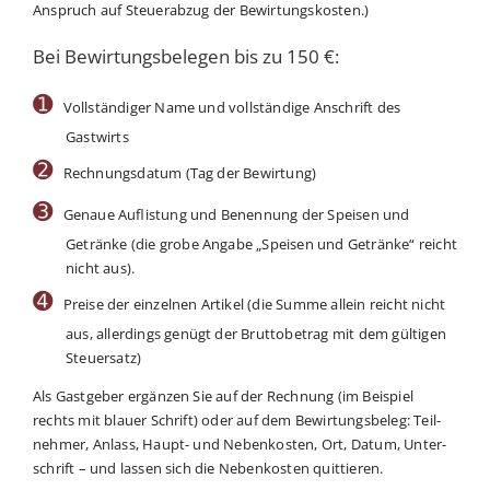
Anspruch auf Steu­er­ab­zug der Bewirtungskosten.)
Bei Bewirtungsbelegen bis zu 150 €:
➊
Voll­stän­di­ger Name und voll­stän­di­ge Anschrift des
Gastwirts
➋
Rech­nungs­da­tum (Tag der Bewirtung)
➌
Genaue Auf­lis­tung und Benen­nung der Spei­sen und
Geträn­ke (die gro­be Anga­be „Spei­sen und Geträn­ke“ reicht
nicht aus).
➍
Prei­se der ein­zel­nen Arti­kel (die Sum­me allein reicht nicht
aus, aller­dings genügt der Brut­to­be­trag mit dem gül­ti­gen
Steuersatz)
Als Gast­ge­ber ergän­zen Sie auf der Rech­nung (im Bei­spiel
rechts mit blau­er Schrift) oder auf dem Bewir­tungs­be­leg: Teil­
neh­mer, Anlass, Haupt- und Neben­kos­ten, Ort, Datum, Unter­
schrift – und las­sen sich die Neben­kos­ten quittieren.