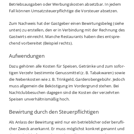
Betriebs­aus­ga­ben oder Wer­bungs­kos­ten absetz­bar. In jedem
Fall kön­nen Umsatz­steu­er­pflich­ti­ge die Vor­steu­er absetzen.
Zum Nach­weis hat der Gast­ge­ber einen Bewir­tungs­be­leg (sie­he
unten) zu erstel­len, den er in Ver­bin­dung mit der Rech­nung des
Gast­wirts ein­reicht. Man­che Restau­rants haben dies ent­spre­
chend vor­be­rei­tet (Bei­spiel rechts).
Aufwendungen
Dazu gehö­ren alle Kos­ten für Spei­sen, Geträn­ke und zum sofor­
ti­gen Ver­zehr bestimm­te Genuss­mit­tel (z. B. Tabak­wa­ren) sowie
die Neben­kos­ten wie z. B. Trink­geld, Gar­de­ro­ben­ge­bühr. Jedoch
muss all­ge­mein die Bekös­ti­gung im Vor­der­grund ste­hen. Bei
Nacht­club­be­su­chen dage­gen sind die Kos­ten der ver­zehr­ten
Spei­sen unver­hält­nis­mä­ßig hoch.
Bewirtung durch den Steuerpflichtigen
Als Anlass der Bewir­tung wird nur ein betrieb­li­cher oder beruf­li­
cher Zweck aner­kannt. Er muss mög­lichst kon­kret genannt und