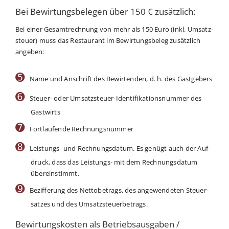
Bei Bewirtungsbelegen über 150 € zusätzlich:
Bei einer Gesamt­rech­nung von mehr als 150 Euro (inkl. Umsatz­
steu­er) muss das Restau­rant im Bewir­tungs­be­leg zusätz­lich
angeben:
➎
Name und Anschrift des Bewir­ten­den, d. h. des Gastgebers
➏
Steu­er- oder Umsatz­steu­er-Iden­ti­fi­ka­ti­ons­num­mer des
Gastwirts
➐
Fort­lau­fen­de Rechnungsnummer
➑
Leis­tungs- und Rech­nungs­da­tum. Es genügt auch der Auf­
druck, dass das Leis­tungs- mit dem Rech­nungs­da­tum
übereinstimmt.
➒
Bezif­fe­rung des Net­to­be­trags, des ange­wen­de­ten Steu­er­
sat­zes und des Umsatzsteuerbetrags.
Bewirtungskosten als Betriebsausgaben /