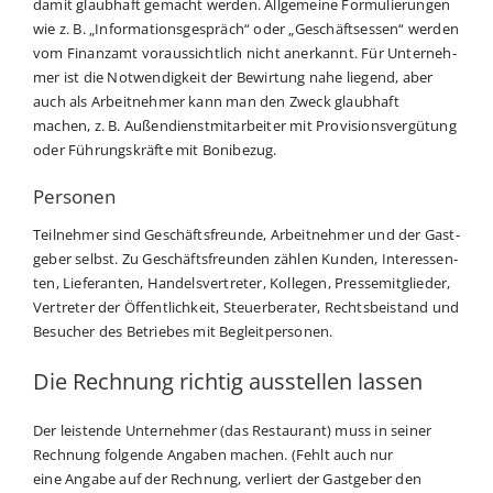
damit glaub­haft gemacht wer­den. All­ge­mei­ne For­mu­lie­run­gen
wie z. B. „Infor­ma­ti­ons­ge­spräch“ oder „Geschäfts­es­sen“ wer­den
vom Finanz­amt vor­aus­sicht­lich nicht aner­kannt. Für Unter­neh­
mer ist die Not­wen­dig­keit der Bewir­tung nahe lie­gend, aber
auch als Arbeit­neh­mer kann man den Zweck glaub­haft
machen, z. B. Außen­dienst­mit­ar­bei­ter mit Pro­vi­si­ons­ver­gü­tung
oder Füh­rungs­kräf­te mit Bonibezug.
Personen
Teil­neh­mer sind Geschäfts­freun­de, Arbeit­neh­mer und der Gast­
ge­ber selbst. Zu Geschäfts­freun­den zäh­len Kun­den, Inter­es­sen­
ten, Lie­fe­ran­ten, Han­dels­ver­tre­ter, Kol­le­gen, Pres­se­mit­glie­der,
Ver­tre­ter der Öffent­lich­keit, Steu­er­be­ra­ter, Rechts­bei­stand und
Besu­cher des Betrie­bes mit Begleitpersonen.
Die Rechnung richtig ausstellen lassen
Der leis­ten­de Unter­neh­mer (das Restau­rant) muss in sei­ner
Rech­nung fol­gen­de Anga­ben machen. (Fehlt auch nur
eine Anga­be auf der Rech­nung, ver­liert der Gast­ge­ber den