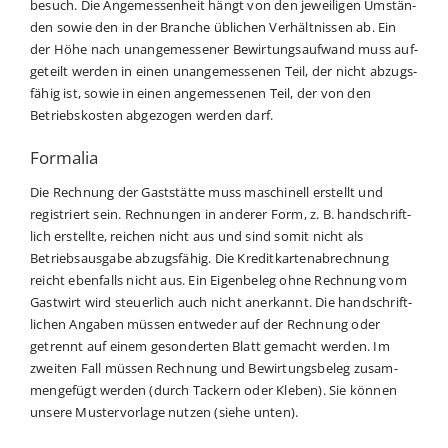
be­such. Die Ange­mes­sen­heit hängt von den jewei­li­gen Umstän­
den sowie den in der Bran­che übli­chen Ver­hält­nis­sen ab. Ein
der Höhe nach unan­ge­mes­se­ner Bewir­tungs­auf­wand muss auf­
ge­teilt wer­den in einen unan­ge­mes­se­nen Teil, der nicht abzugs­
fä­hig ist, sowie in einen ange­mes­se­nen Teil, der von den
Betriebs­kos­ten abge­zo­gen wer­den darf.
Formalia
Die Rech­nung der Gast­stät­te muss maschi­nell erstellt und
regis­triert sein. Rech­nun­gen in ande­rer Form, z. B. hand­schrift­
lich erstell­te, rei­chen nicht aus und sind somit nicht als
Betriebs­aus­ga­be abzugs­fä­hig. Die Kre­dit­kar­ten­ab­rech­nung
reicht eben­falls nicht aus. Ein Eigen­be­leg ohne Rech­nung vom
Gast­wirt wird steu­er­lich auch nicht aner­kannt. Die hand­schrift­
li­chen Anga­ben müs­sen ent­we­der auf der Rech­nung oder
getrennt auf einem geson­der­ten Blatt gemacht wer­den. Im
zwei­ten Fall müs­sen Rech­nung und Bewir­tungs­be­leg zusam­
men­ge­fügt wer­den (durch Tackern oder Kle­ben). Sie kön­nen
unse­re Mus­ter­vor­la­ge nut­zen (sie­he unten).