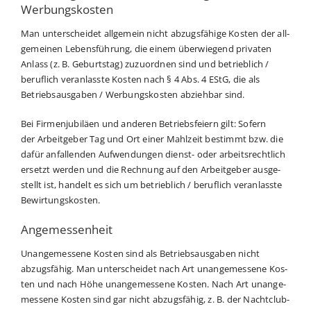
Werbungskosten
Man unter­schei­det all­ge­mein nicht abzugs­fä­hi­ge Kos­ten der all­
ge­mei­nen Lebens­füh­rung, die einem über­wie­gend pri­va­ten
Anlass (z. B. Geburts­tag) zuzu­ord­nen sind und betrieb­lich /
beruf­lich ver­an­lass­te Kos­ten nach § 4 Abs. 4 EStG, die als
Betriebs­aus­ga­ben / Wer­bungs­kos­ten abzieh­bar sind.
Bei Fir­men­ju­bi­lä­en und ande­ren Betriebs­fei­ern gilt: Sofern
der Arbeit­ge­ber Tag und Ort einer Mahl­zeit bestimmt bzw. die
dafür anfal­len­den Auf­wen­dun­gen dienst- oder arbeits­recht­lich
ersetzt wer­den und die Rech­nung auf den Arbeit­ge­ber aus­ge­
stellt ist, han­delt es sich um betrieb­lich / beruf­lich ver­an­lass­te
Bewirtungskosten.
Angemessenheit
Unan­ge­mes­se­ne Kos­ten sind als Betriebs­aus­ga­ben nicht
abzugs­fä­hig. Man unter­schei­det nach Art unan­ge­mes­se­ne Kos­
ten und nach Höhe unan­ge­mes­se­ne Kos­ten. Nach Art unan­ge­
mes­se­ne Kos­ten sind gar nicht abzugs­fä­hig, z. B. der Nacht­club­