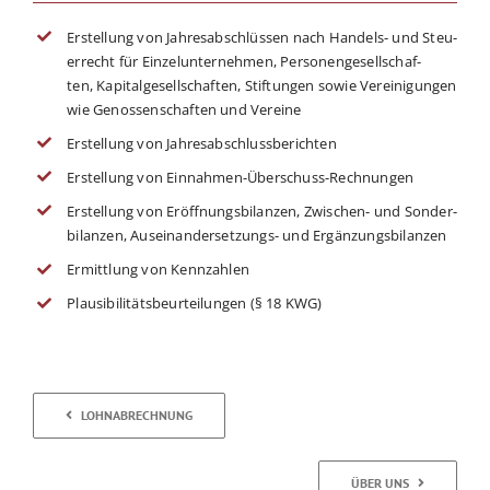
Erstel­lung von Jah­res­ab­schlüs­sen nach Han­dels- und Steu­
er­recht für Ein­zel­un­ter­neh­men, Per­so­nen­ge­sell­schaf­
ten, Kapi­tal­ge­sell­schaf­ten, Stif­tun­gen sowie Ver­ei­ni­gun­gen
wie Genos­sen­schaf­ten und Vereine
Erstel­lung von Jahresabschlussberichten
Erstel­lung von Einnahmen-Überschuss-Rechnungen
Erstel­lung von Eröff­nungs­bi­lan­zen, Zwi­schen- und Son­der­
bi­lan­zen, Aus­ein­an­der­set­zungs- und Ergänzungsbilanzen
Ermitt­lung von Kennzahlen
Plau­si­bi­li­täts­be­ur­tei­lun­gen (§ 18 KWG)
LOHN­AB­RECH­NUNG
ÜBER UNS