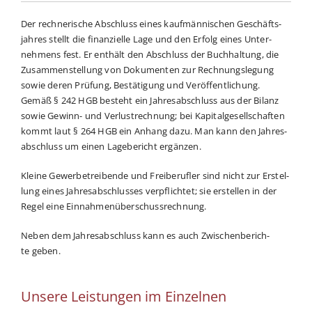
Der rech­ne­ri­sche Abschluss eines kauf­män­ni­schen Geschäfts­
jahres stellt die finan­zi­el­le Lage und den Erfolg eines Unter­
nehmens fest. Er ent­hält den Abschluss der Buch­hal­tung, die
Zusam­men­stel­lung von Doku­men­ten zur Rech­nungs­le­gung
sowie deren Prü­fung, Bestä­ti­gung und Ver­öf­fent­li­chung.
Gemäß § 242 HGB besteht ein Jah­res­ab­schluss aus der Bilanz
sowie Gewinn- und Ver­lust­rech­nung; bei Kapi­tal­ge­sell­schaf­ten
kommt laut § 264 HGB ein Anhang dazu. Man kann den Jah­res­
ab­schluss um einen Lage­be­richt ergänzen.
Klei­ne Gewer­be­trei­ben­de und Frei­be­ruf­ler sind nicht zur Erstel­
lung eines Jah­res­ab­schlus­ses ver­pflich­tet; sie erstel­len in der
Regel eine Einnahmenüberschussrechnung.
Neben dem Jah­res­ab­schluss kann es auch Zwi­schen­be­rich­
te geben.
Unsere Leistungen im Einzelnen