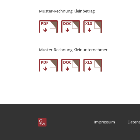
Mus­ter-Rech­nung Kleinbetrag
Mus­ter-Rech­nung Kleinunternehmer
Impres­sum
Daten­