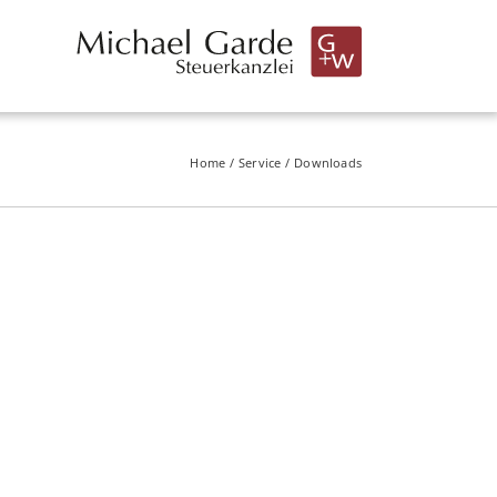
Home
Ser­vice
Down­loads